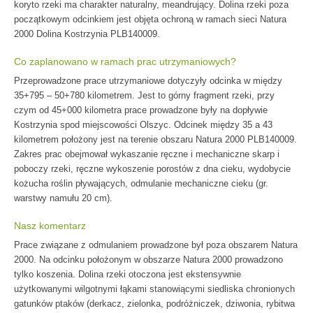
koryto rzeki ma charakter naturalny, meandrujący. Dolina rzeki poza
początkowym odcinkiem jest objęta ochroną w ramach sieci Natura
2000 Dolina Kostrzynia PLB140009.
Co zaplanowano w ramach prac utrzymaniowych?
Przeprowadzone prace utrzymaniowe dotyczyły odcinka w między
35+795 – 50+780 kilometrem. Jest to górny fragment rzeki, przy
czym od 45+000 kilometra prace prowadzone były na dopływie
Kostrzynia spod miejscowości Olszyc. Odcinek między 35 a 43
kilometrem położony jest na terenie obszaru Natura 2000 PLB140009.
Zakres prac obejmował wykaszanie ręczne i mechaniczne skarp i
poboczy rzeki, ręczne wykoszenie porostów z dna cieku, wydobycie
kożucha roślin pływających, odmulanie mechaniczne cieku (gr.
warstwy namułu 20 cm).
Nasz komentarz
Prace związane z odmulaniem prowadzone był poza obszarem Natura
2000. Na odcinku położonym w obszarze Natura 2000 prowadzono
tylko koszenia. Dolina rzeki otoczona jest ekstensywnie
użytkowanymi wilgotnymi łąkami stanowiącymi siedliska chronionych
gatunków ptaków (derkacz, zielonka, podróżniczek, dziwonia, rybitwa