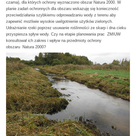
czarna), dla których ochrony wyznaczono obszar Natura 2000. W
planie zadań ochronnych dla obszaru wskazuję się konieczność
przeciwdziałania szybkiemu odprowadzaniu wody z terenu aby
zapewnić możliwie wysokie uwilgotnienie użytków zielonych.
Udrażnianie rzeki poprzez usuwanie roślinności ze skarp i dna cieku
przyspiesza spływ wody. Czy na etapie planowania prac
ZMIUW
konsultował ich zakres i wpływ na przedmioty ochrony
obszaru
Natura 2000?