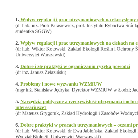
1.
Wpływ regulacji i prac utrzymaniowych na ekosystemy 
(dr hab. inż. Piotr Parasiewicz, prof. Instytutu Rybactwa Śró
studentka SGGW)
2.
Wpływ regulacji i prac utrzymaniowych na ciekach na e
(dr hab. Wiktor Kotowski, Zakład Ekologii Roślin i Ochrony Ś
Uniwersytet Warszawski)
3.
Dobre i złe praktyki w ograniczaniu ryzyka powodzi
(dr inż. Janusz Żelaziński)
4.
Problemy i nowe wyzwaniu WZMiUW
(mgr inż. Stanisław Jędryka, Dyrektor WZMiUW w Łodzi; Jac
5.
Narzędzia polityczne a rzeczywistość utrzymania i ochro
interesariusze?
(dr Mateusz Grygoruk, Zakład Hydrologii i Zasobów Wodny
6.
Dobre praktyki w pracach utrzymaniowych – oczami p
(dr hab. Wiktor Kotowski, dr Ewa Jabłońska, Zakład Ekologii
Wydział Biologii, Uniwersytet Warszawski)