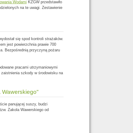
arowania Wodami
KZGW przedstawiło
dzielonych na te uwagi. Zestawienie
ydostał się spod kontroli strażaków.
iem jest powierzchnia prawie 700
sza. Bezpośrednią przyczyną pożaru
odowane pracami utrzymaniowymi
o zaistnienia szkody w środowisku na
la Wawerskiego"
cie panującej suszy, budzi
e tzw. Zakola Wawerskiego od