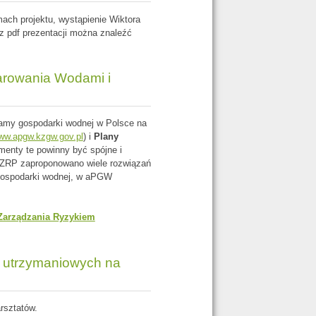
ach projektu, wystąpienie Wiktora
az pdf prezentacji można znaleźć
arowania Wodami i
ramy gospodarki wodnej w Polsce na
ww.apgw.kzgw.gov.pl
) i
Plany
menty te powinny być spójne i
 PZRP zaproponowano wiele rozwiązań
gospodarki wodnej, w aPGW
Zarządzania Ryzykiem
c utrzymaniowych na
rsztatów.