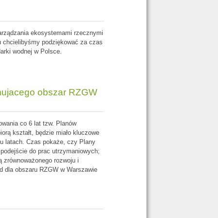
 zarządzania ekosystemami rzecznymi
u chcielibyśmy podziękować za czas
arki wodnej w Polsce.
jmujacego obszar RZGW
wania co 6 lat tzw. Planów
iorą kształt, będzie miało kluczowe
ku latach. Czas pokaże, czy Plany
podejście do prac utrzymaniowych;
ą zrównoważonego rozwoju i
wód dla obszaru RZGW w Warszawie