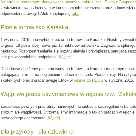
Na
stronie internetowej dedykowanej tworzeniu aktualizacji Planów Gospod
zestawienie uwag złożonych w konsultacjach społecznych oraz odpowiedzi u
odpowiedzi na uwagi CMok znajduje się
tutaj
.
Płonie torfowisko Karaska
1 września 2015 rano wybuchł pożar na torfowisku Karaska. Niestety żywioł w
O godz. 19 pożar obejmował już 15 hektarów torfowiska. Zagrożona spłonięc
hektarów. Rozprzestrzenianie się pożaru ułatwia i przyspiesza panująca su
jest prawdopodobnie podpalenie.
Więcej
Dodatkowe obniżenie poziomu wody na torfowisku Karaska mogło być spow
polegającymi m.in. na pogłębieniu i udrożnieniu rzeki Piasecznicy. Na ryzyk
skutek tych prac zwracał uwagę CMok w
piśmie do RDOŚ
w styczniu 2015.
Wątpliwe prace utrzymaniowe w rejonie tzw. "Zako
Zasadność pewnych prac utrzymaniowych na ciekach, szczególnie w kontekś
zrozumiałe wątpliwości. Otrzymaliśmy informację o takich pracach w rejoni
przygodnego obserwatora.
Więcej
Dla przyrody - dla człowieka