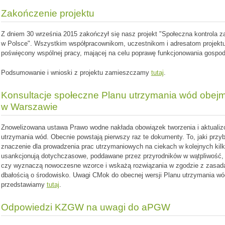
Zakończenie projektu
Z dniem 30 września 2015 zakończył się nasz projekt "Społeczna kontrola
w Polsce". Wszystkim współpracownikom, uczestnikom i adresatom projekt
poświęcony wspólnej pracy, mającej na celu poprawę funkcjonowania gospod
Podsumowanie i wnioski z projektu zamieszczamy
tutaj
.
Konsultacje społeczne Planu utrzymania wód obe
w Warszawie
Znowelizowana ustawa Prawo wodne nakłada obowiązek tworzenia i aktualizo
utrzymania wód. Obecnie powstają pierwszy raz te dokumenty. To, jaki przyb
znaczenie dla prowadzenia prac utrzymaniowych na ciekach w kolejnych kil
usankcjonują dotychczasowe, poddawane przez przyrodników w wątpliwość, 
czy wyznaczą nowoczesne wzorce i wskażą rozwiązania w zgodzie z zasad
dbałością o środowisko. Uwagi CMok do obecnej wersji Planu utrzymania 
przedstawiamy
tutaj
.
Odpowiedzi KZGW na uwagi do aPGW