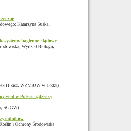
rzeczne
dlądowego; Katarzyna Suska,
kosystemy bagienne i lądowe
rodowiska, Wydział Biologii,
ek Hikisz,
WZMiUW w Łodzi
)
ny wód w Polsce - gdzie są
ch, SGGW)
rzyrodników
 Roślin i Ochrony Środowiska,