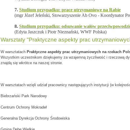
7.
Studium przypadku: prace utrzymaniowe na Rabie
(mgr Józef Jeleński, Stowarzyszenie Ab Ovo - Koordynator Pr
8.
Studium przypadku: odsuwanie wałów przeciwpowodzi
(Edyta Jaszczuk i Piotr Nieznański, WWF Polska)
Warsztaty "Praktyczne aspekty prac utrzymaniowy
W warsztatach
Praktyczne aspekty prac utrzymaniowych na rzekach Pol
Wszystkim uczestnikom dziękujemy za wzajemną życzliwość i rzeczową dys
znajdą się wkrótce na naszej stronie.
W warsztatach wzięli udział pracownicy następujących instytucji (w kolejnośc
Biebrzański Park Narodowy
Centrum Ochrony Mokradeł
Generalna Dyrekcja Ochrony Środowiska
Gmina Dębe Wielkie