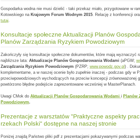
Gospodarka wodna nie musi dzielić - taki przekaz miało, przygotowane w ram
Kotowskiego na
Krajowym Forum Wodnym 2015
. Relację z konferencji or
tutaj
.
Konsultacje społeczne Aktualizacji Planów Gospod
Planów Zarządzania Ryzykiem Powodziowym
Zakończyły się konsultacje społeczne dokumentów, które mają wyznaczyć 
najbliższe lata:
Aktualizacje Planów Gospodarowania Wodami
(aPGW;
w
Zarządzania Ryzykiem Powodziowym
(PZRP;
www.powodz.gov.pl
) . Doku
komplementarne, a w naszej ocenie było zupełnie inaczej - podczas gdy w
przeciwpowodziowych wychodzących na przeciw koncepcji zrównoważonej 
powtórzono błędne podejście zaprezentowane wcześniej w MasterPlanach.
Uwagi CMok do
Aktualizacji Planów Gospodarowania Wodami
i
Planów 
Powodziowym
.
Prezentacje z warsztatów "Praktyczne aspekty pra
rzekach Polski" dostępne na naszej stronie
Poniżej znajdą Państwo pliki pdf z prezentacjami pokazywanymi podczas wa