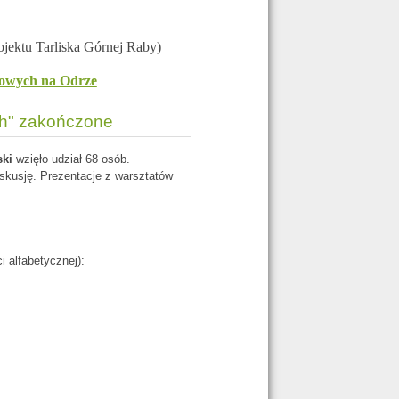
ojektu Tarliska Górnej Raby)
owych na Odrze
ch" zakończone
ski
wzięło udział 68 osób.
kusję. Prezentacje z warsztatów
i alfabetycznej):